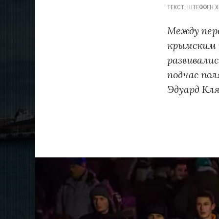
ТЕКСТ
:
ШТЕФФЕН Х
Между пер
крымским 
развивалис
подчас по
Эдуард Кл