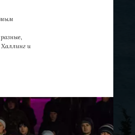
емым
 разные,
 Халлинг и