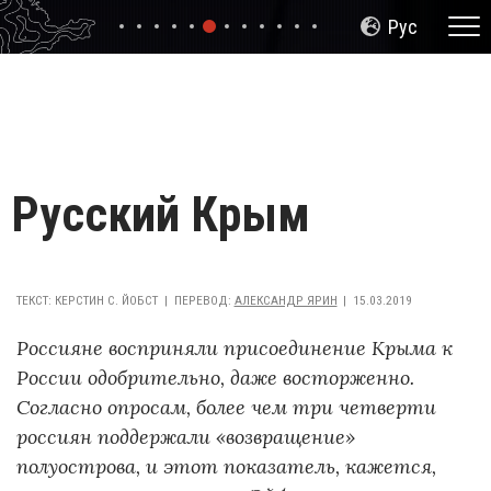
Slide 6
Slide 1
Slide 2
Slide 3
Slide 4
Slide 5
Slide 7
Slide 8
Slide 9
Slide 10
Slide 11
Slide 12
Русский Крым
ТЕКСТ
:
КЕРСТИН С. ЙОБСТ
ПЕРЕВОД
:
АЛЕКСАНДР ЯРИН
15.03.2019
Россияне восприняли присоединение Крыма к
России одобрительно, даже восторженно.
Согласно опросам, более чем три четверти
россиян поддержали «возвращение»
полуострова, и этот показатель, кажется,